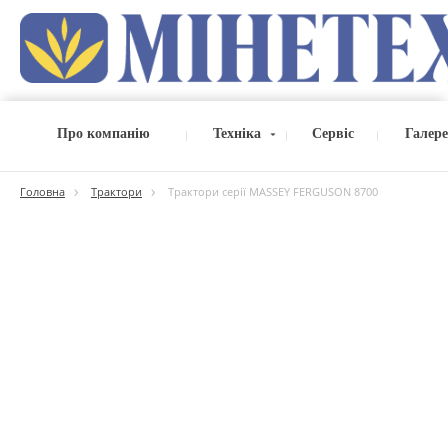
Про компанію
Техніка
Сервіс
Галер
Головна
Трактори
Трактори серії MASSEY FERGUSON 8700
Каталог
Трактори
Комбайни
Жатки
Телескопічні навантажувачі
Сівалки
Обприскувачі
Розподільники міндобрив
Грунтообробна техніка
Заготівля сіна та кормів
Сушарки зернові
Завантажити повний каталог